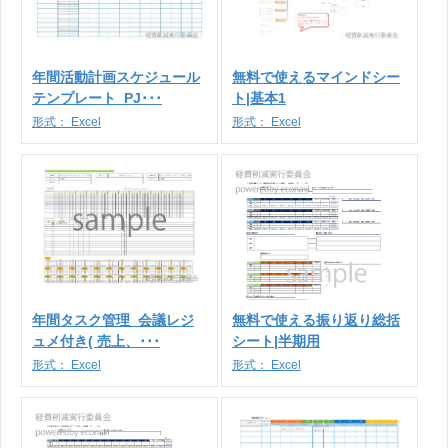
年間活動計画スケジュール
無料で使えるマインドシー
テンプレート_PJ･･･
ト|基本1
形式：
Excel
形式：
Excel
年間タスク管理_会議レジ
無料で使える振り返り総括
ュメ付き( 売上、･･･
シート|半期用
形式：
Excel
形式：
Excel