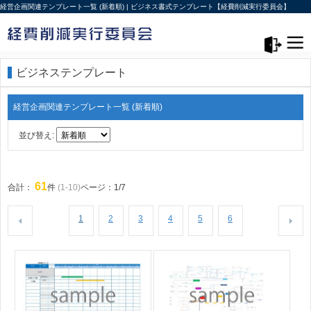
経営企画関連テンプレート一覧 (新着順) | ビジネス書式テンプレート【経費削減実行委員会】
メニュー>
ログアウト
ビジネステンプレート
経営企画関連テンプレート一覧 (新着順)
並び替え:
61
合計：
件
(1-10)
ページ：1/7
1
2
3
4
5
6