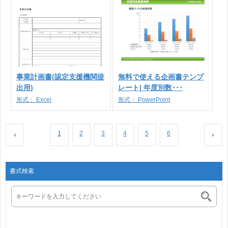
事業計画書(認定支援機関提
無料で使える企画書テンプ
出用)
レート| 年度別数･･･
形式：
Excel
形式：
PowerPoint
1
2
3
4
5
6
書式検索