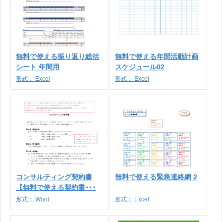
無料で使える振り返り総括
無料で使える年間活動計画
シート 年間用
スケジュール02
形式：
Excel
形式：
Excel
コンサルティング契約書
無料で使える緊急連絡網 2
【無料で使える契約書･･･
形式：
Word
形式：
Excel