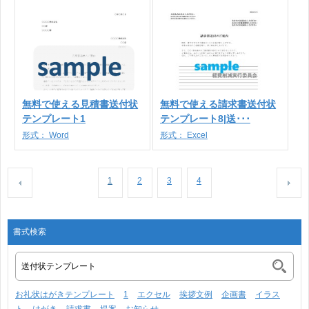
無料で使える見積書送付状
無料で使える請求書送付状
テンプレート1
テンプレート8|送･･･
形式：
Word
形式：
Excel
1
2
3
4
書式検索
お礼状はがきテンプレート
1
エクセル
挨拶文例
企画書
イラス
ト
はがき
請求書
提案
お知らせ