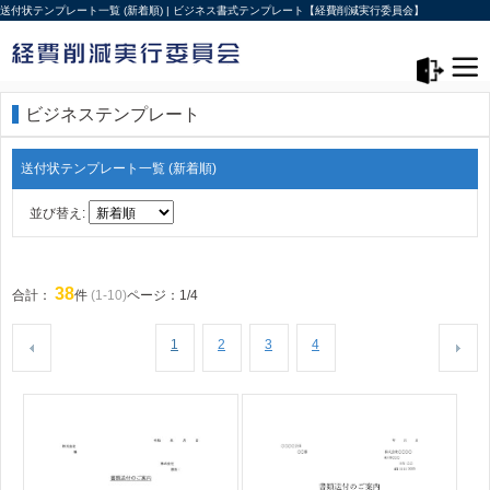
送付状テンプレート一覧 (新着順) | ビジネス書式テンプレート【経費削減実行委員会】
メニュー>
ログアウト
ビジネステンプレート
送付状テンプレート一覧 (新着順)
並び替え:
38
合計：
件
(1-10)
ページ：1/4
1
2
3
4