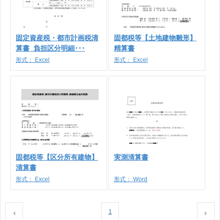
固定資産税・都市計画税清
固都税等【土地建物雛形】
算書_負担区分明細･･･
精算書
形式：
Excel
形式：
Excel
固都税等【区分所有建物】
実測清算書
清算書
形式：
Excel
形式：
Word
1