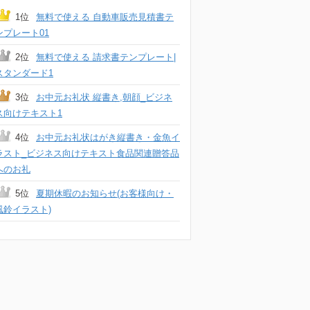
1位
無料で使える 自動車販売見積書テ
ンプレート01
2位
無料で使える 請求書テンプレート|
スタンダード1
3位
お中元お礼状 縦書き,朝顔_ビジネ
ス向けテキスト1
4位
お中元お礼状はがき縦書き・金魚イ
ラスト_ビジネス向けテキスト食品関連贈答品
へのお礼
5位
夏期休暇のお知らせ(お客様向け・
風鈴イラスト)