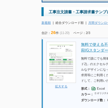
工事注文請書・工事請求書テンプ
新着順
|
総合ダウンロード順
|
月間ダウンロ
26
合計：
件
(11-20)
ページ：2/3
無料で使える不
宛(Gスタンダー
無料で誰にでも簡
ド2)」のエクセ
ルなデザインにな
求用等にご利用く
ドして、ご利用い
拡大する
形式：
Excel
□ オリジナ
カラー：
ダウンロード数：