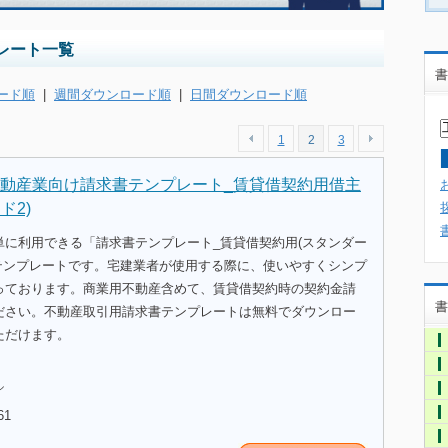
レート一覧
書
ード順
|
週間ダウンロード順
|
日間ダウンロード順
1
2
3
動産業向け請求書テンプレート_賃貸借契約用借主
ド2)
単に利用できる「請求書テンプレート_賃貸借契約用(スタンダー
ルテンプレートです。宅建業者が使用する際に、使いやすくシンプ
っております。商業用不動産含めて、賃貸借契約時の契約金請
書
ださい。不動産取引用請求書テンプレートは無料でダウンロー
ただけます。
ル
61