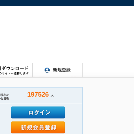
197526
人
現在の
会員数