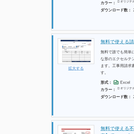
□ オリジナ
カラー：
ダウンロード数：
無料で使える請
無料で誰でも簡単
な形のエクセルテ
ます。工事用請求
拡大する
す。
形式：
Excel
□ オリジナ
カラー：
ダウンロード数：
無料で使える不