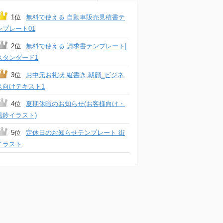
1位
無料で使える 自動車販売見積書テ
ンプレート01
2位
無料で使える 請求書テンプレート|
スタンダード1
3位
お中元お礼状 縦書き,朝顔_ビジネ
ス向けテキスト1
4位
夏期休暇のお知らせ(お客様向け・
風鈴イラスト)
5位
定休日のお知らせテンプレート 街
イラスト