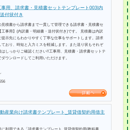
工事用、請求書・見積書セットテンプレート003|内
送付状付き
の見積書から請求書まで一貫して管理できる請求書・見積書セ
工事用】(内訳書・明細書・送付状付き)です。 見積書は内訳
ご提示先にもわかりやすく丁寧な仕事をサポートします。請求
しており、時短と入力ミスを軽減します。また送り状もそれぞ
後はしっかりご確認ください!!工事用、見積書・請求書セットテ
でダウンロードしてご利用いただけます。
ル
656
動産業向け請求書テンプレート_賃貸借契約用借主
単に利用できる「請求書テンプレート_賃貸借契約用(教科書