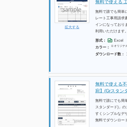
無料で使える 
無料で誰でも簡単
レート工事用請求
インになっており
拡大する
利用いただけます
形式：
Excel
□ オリジナ
カラー：
ダウンロード数：
無料で使える不
宛】(Grスタン
無料で誰にでも簡単
スタンダード)」
すくシンプルなデ
無料でダウンロー