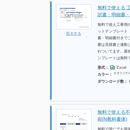
無料で使える 
訳書・明細書・
無料で使え工事用
ットテンプレート【
拡大する
書・明細書付きで
書は見積書と連動
れついてます。最
ンプレートは無料
形式：
Excel
□ オリジナ
カラー：
ダウンロード数：
無料で使える不
宛(N教科書体)
無料で誰にでも簡