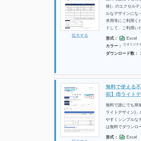
体)」のエクセル
ルなデザインにな
求用等にご利用く
ドして、ご利用い
拡大する
形式：
Excel
□ オリジナ
カラー：
ダウンロード数：
無料で使える不
宛】(Bライトデ
無料で誰にでも簡
ライトデザイン)
やすくシンプルな
は無料でダウンロ
形式：
Excel