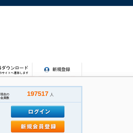
197517
人
現在の
会員数