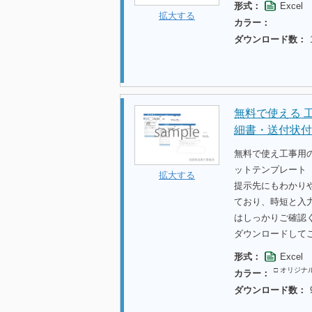
形式：
Excel
拡大する
カラー：
ダウンロード数：
無料で使える 
細書・送付状付
無料で使え工事用
ットテンプレート【
拡大する
提示先にもわかり
ており、時短と入
はしっかりご確認
ダウンロードして
形式：
Excel
□ オリジナ
カラー：
ダウンロード数：