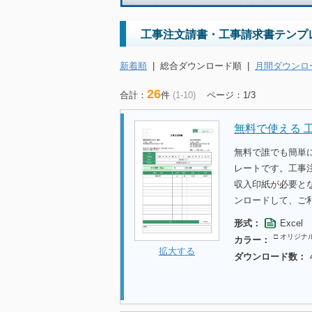
工事注文請書・工事請求書テンプ
新着順
|
総合ダウンロード順
|
月間ダウンロ
26
合計：
件
(1-10)
ページ：1/3
無料で使える 
無料で誰でも簡単
レートです。工事
収入印紙が必要と
ンロードして、ご
形式：
Excel
□ オリジナ
カラー：
拡大する
ダウンロード数：