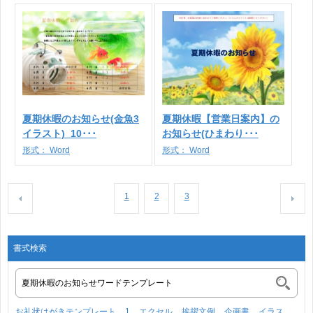
夏期休暇のお知らせ(金魚3
夏期休暇【営業日案内】の
イラスト)_10･･･
お知らせ(ひまわり･･･
形式：
Word
形式：
Word
1
2
3
書式検索
お礼状はがきテンプレート
1
エクセル
挨拶文例
企画書
イラス