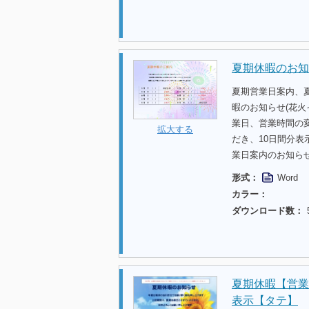
夏期休暇のお知
夏期営業日案内、
暇のお知らせ(花火
業日、営業時間の
拡大する
だき、10日間分
業日案内のお知ら
形式：
Word
カラー：
ダウンロード数：
夏期休暇【営業
表示【タテ】