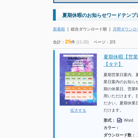
夏期休暇のお知らせワードテンプ
新着順
|
総合ダウンロード順
|
月間ダウンロ
25
合計：
件
(11-20)
ページ：2/3
夏期休暇【営業
【タテ】
夏期営業日案内、
業日案内のお知らせ
期の休業日、営業
用いただけます。
ださい。夏期休業
だけます。
拡大する
形式：
Word
カラー：
ダウンロード数：