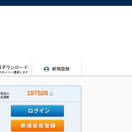
197526
人
現在の
会員数