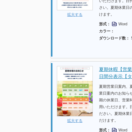
いただけます。日
さい。夏期休業日
けます。
拡大する
形式：
Word
カラー：
ダウンロード数：
夏期休暇【営業
日間分表示【タ
夏期営業日案内、
業日案内のお知らせ
期の休業日、営業
用いただけます。
ださい。夏期休業
だけます。
拡大する
形式：
Word