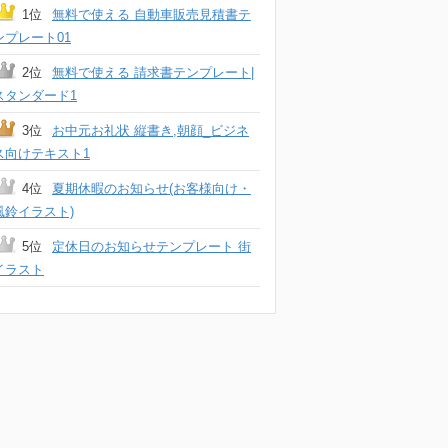
1位
無料で使える 自動車販売見積書テ
ンプレート01
2位
無料で使える 請求書テンプレート|
スタンダード1
3位
お中元お礼状 縦書き,朝顔_ビジネ
ス向けテキスト1
4位
夏期休暇のお知らせ(お客様向け・
風鈴イラスト)
5位
定休日のお知らせテンプレート 街
イラスト