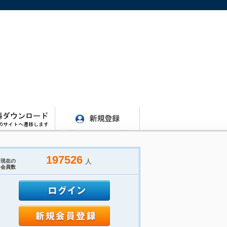
197526
人
現在の
会員数