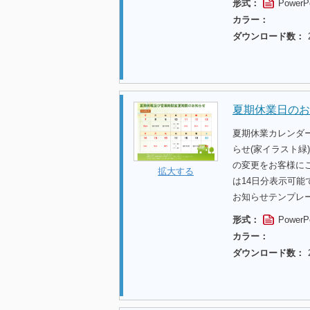
形式：
PowerP
カラー：
ダウンロード数：
夏期休業日のお
夏期休業カレンダ
らせ(家イラスト緑
の変更をお客様に
拡大する
は14日分表示可
お知らせテンプレ
形式：
PowerP
カラー：
ダウンロード数：