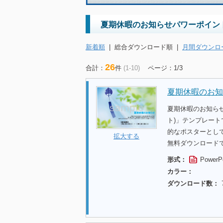
夏期休暇のお知らせパワーポイン
新着順
|
総合ダウンロード順
|
月間ダウンロ
26
合計：
件
(1-10)
ページ：1/3
夏期休暇のお知
夏期休暇のお知ら
ト)」テンプレー
的なポスターとし
拡大する
無料ダウンロード
形式：
PowerP
カラー：
ダウンロード数：