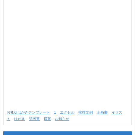
お礼状はがきテンプレート
1
エクセル
挨拶文例
企画書
イラス
ト
はがき
請求書
提案
お知らせ