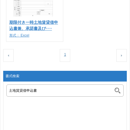
期限付き一時土地賃貸借申
込書兼、承諾書及び･･･
形式：
Excel
1
書式検索