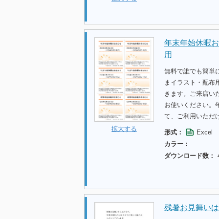
年末年始休暇お
用
無料で誰でも簡単
まイラスト・配布
きます。ご来店い
お使いください。
て、ご利用いただ
拡大する
形式：
Excel
カラー：
ダウンロード数：
残暑お見舞いは