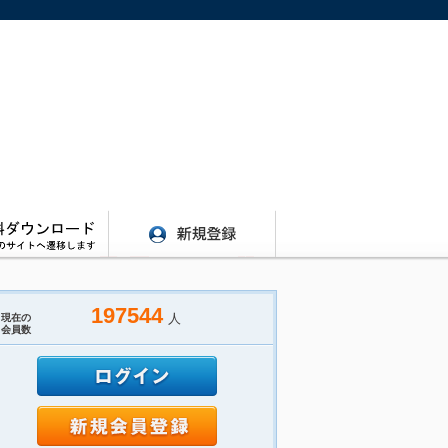
197544
人
現在の
会員数