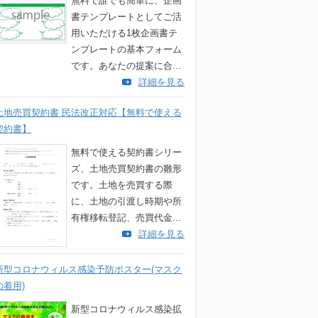
無料で誰でも簡単に、企画
書テンプレートとしてご活
用いただける1枚企画書テ
ンプレートの基本フォーム
です。あなたの提案に合...
詳細を見る
土地売買契約書 民法改正対応【無料で使える
契約書】
無料で使える契約書シリー
ズ、土地売買契約書の雛形
です。土地を売買する際
に、土地の引渡し時期や所
有権移転登記、売買代金...
詳細を見る
新型コロナウィルス感染予防ポスター(マスク
の着用)
新型コロナウィルス感染拡