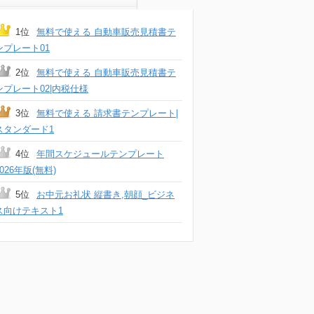
1位
無料で使える 自動車販売見積書テ
ンプレート01
2位
無料で使える 自動車販売見積書テ
ンプレート02|内税仕様
3位
無料で使える 請求書テンプレート|
スタンダード1
4位
年間スケジュールテンプレート
2026年版(無料)
5位
お中元お礼状 縦書き,朝顔_ビジネ
ス向けテキスト1