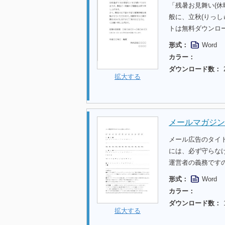
「残暑お見舞い(
般に、立秋(りっし
トは無料ダウンロ
形式：
Word
カラー：
ダウンロード数：
拡大する
メールマガジン
メール広告のタイ
には、必ず守らな
運営者の義務です
形式：
Word
カラー：
ダウンロード数：
拡大する