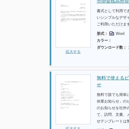
売掛金残高照会
書式として利用で
いシンプルなデザ
ご利用いただけま
形式：
Word
カラー：
ダウンロード数：
拡大する
無料で使えるビ
せ
無料で誰でも簡単
休業お知らせ」の
のお知らせを社外
て、訪問、文書、
せテンプレートは
拡大する