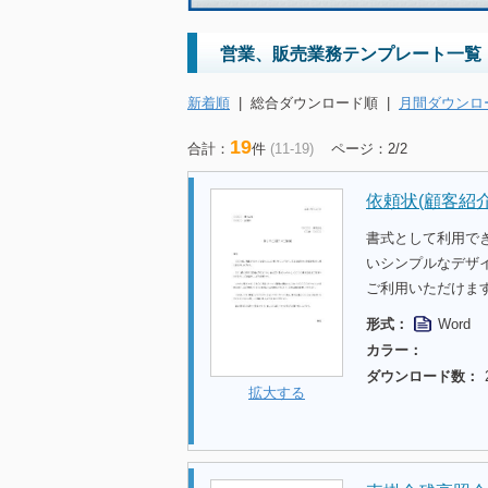
営業、販売業務テンプレート一覧
新着順
|
総合ダウンロード順
|
月間ダウンロ
19
合計：
件
(11-19)
ページ：2/2
依頼状(顧客紹介
書式として利用で
いシンプルなデザ
ご利用いただけま
形式：
Word
カラー：
ダウンロード数：
拡大する