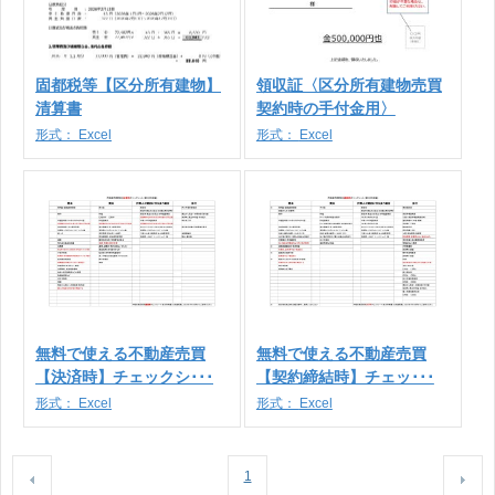
固都税等【区分所有建物】
領収証〈区分所有建物売買
清算書
契約時の手付金用〉
形式：
Excel
形式：
Excel
無料で使える不動産売買
無料で使える不動産売買
【決済時】チェックシ･･･
【契約締結時】チェッ･･･
形式：
Excel
形式：
Excel
1