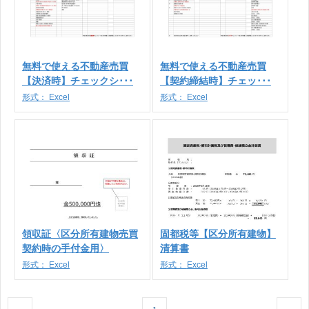
無料で使える不動産売買
無料で使える不動産売買
【決済時】チェックシ･･･
【契約締結時】チェッ･･･
形式：
Excel
形式：
Excel
領収証〈区分所有建物売買
固都税等【区分所有建物】
契約時の手付金用〉
清算書
形式：
Excel
形式：
Excel