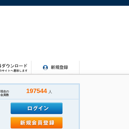
197544
人
現在の
会員数