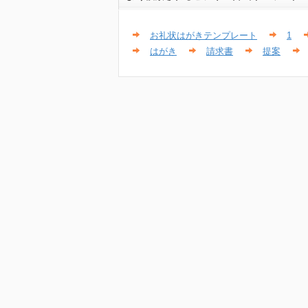
お礼状はがきテンプレート
1
はがき
請求書
提案