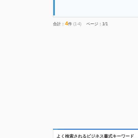
4
合計：
件
(1-4)
ページ：1/1
よく検索されるビジネス書式キーワード