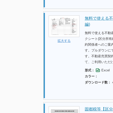
無料で使える不
編)
無料で使える不動
クシート(区分所
拡大する
約関係者へのご案
す。プルダウンに
す。不動産売買契
て、ご利用いただ
形式：
Excel
カラー：
ダウンロード数：
固都税等【区分