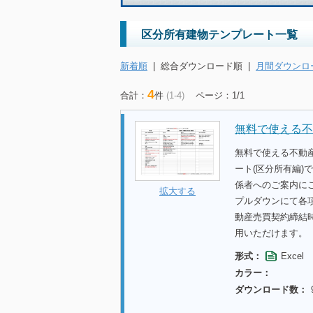
区分所有建物テンプレート一覧
新着順
|
総合ダウンロード順
|
月間ダウンロ
4
合計：
件
(1-4)
ページ：1/1
無料で使える不
無料で使える不動
ート(区分所有編
係者へのご案内に
拡大する
プルダウンにて各
動産売買契約締結
用いただけます。
形式：
Excel
カラー：
ダウンロード数：