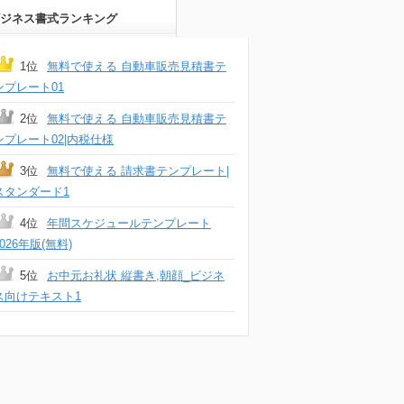
ジネス書式ランキング
1位
無料で使える 自動車販売見積書テ
ンプレート01
2位
無料で使える 自動車販売見積書テ
ンプレート02|内税仕様
3位
無料で使える 請求書テンプレート|
スタンダード1
4位
年間スケジュールテンプレート
2026年版(無料)
5位
お中元お礼状 縦書き,朝顔_ビジネ
ス向けテキスト1