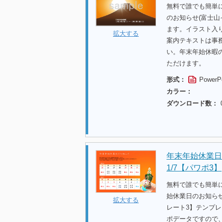
無料で誰でも簡単
のお知らせ(富士
ます。イラスト入
拡大する
案内テキストは事
い。年末年始休暇
ただけます。
形式：
PowerP
カラー：
ダウンロード数：
年末年始休業日の
1/7【パワポ3】
無料で誰でも簡単
始休業日のお知らせ
拡大する
レート3】テンプ
ポデータですので