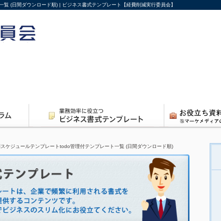
一覧 (日間ダウンロード順) | ビジネス書式テンプレート【経費削減実行委員会】
間スケジュールテンプレートtodo管理付テンプレート一覧 (日間ダウンロード順)