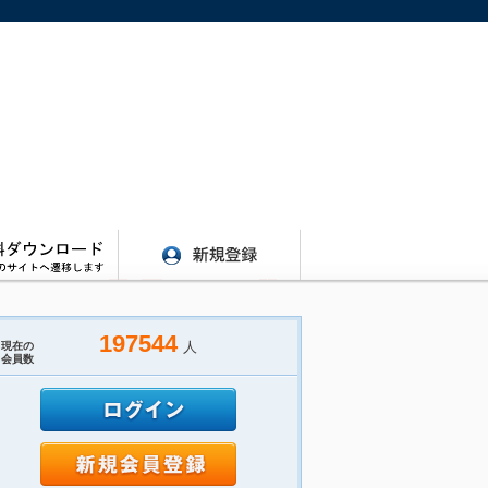
197544
人
現在の
会員数