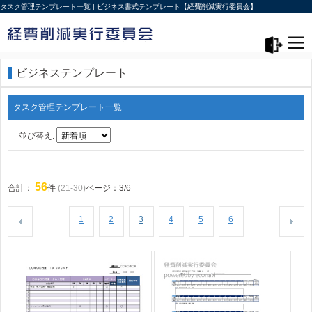
タスク管理テンプレート一覧 | ビジネス書式テンプレート【経費削減実行委員会】
メニュー>
ログアウト
ビジネステンプレート
タスク管理テンプレート一覧
並び替え:
56
合計：
件
(21-30)
ページ：3/6
1
2
3
4
5
6