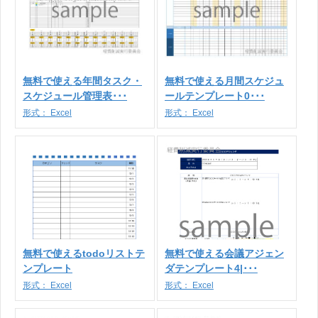
無料で使える年間タスク・
無料で使える月間スケジュ
スケジュール管理表･･･
ールテンプレート0･･･
形式：
Excel
形式：
Excel
無料で使えるtodoリストテ
無料で使える会議アジェン
ンプレート
ダテンプレート4|･･･
形式：
Excel
形式：
Excel