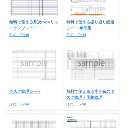
無料で使える月次todoリス
無料で使える振り返り総括
トテンプレート･･･
シート 年間用
形式：
Excel
形式：
Excel
タスク管理シート
無料で使える四半期毎のタ
スク管理・予算管理
形式：
Excel
形式：
Excel