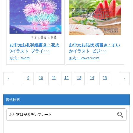
お中元お礼状縦書き・花火
お中元お礼状 横書き・すい
3イラスト_プライ･･･
かイラスト_ビジ･･･
形式：
Word
形式：
PowerPoint
9
10
11
12
13
14
15
書式検索