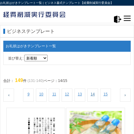
お礼状はがきテンプレート一覧 | ビジネス書式テンプレート【経費削減実行委員会】
メニュー>
ログアウト
ビジネステンプレート
お礼状はがきテンプレート一覧
並び替え:
149
合計：
件
(131-140)
ページ：14/15
9
10
11
12
13
14
15