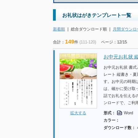
お礼状はがきテンプレート一覧
新着順
|
総合ダウンロード順
|
月間ダウンロ
149
合計：
件
(111-120)
ページ：12/15
お中元お礼状 
お中元お礼状 書
レート 縦書き・
す。お中元の時期
は、確かに受け取
話でお礼を伝える
ンロードで、ご利
形式：
Word
拡大する
カラー：
ダウンロード数：