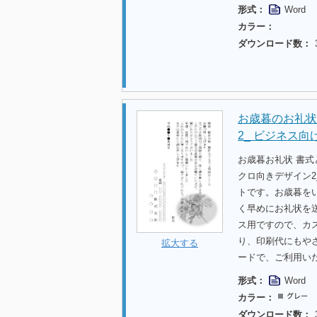
形式：
Word
カラー：
ダウンロード数：
お歳暮のお礼状
2_ ビジネス
お歳暮お礼状 書
クロ向きデザイン
トです。お歳暮を
く早めにお礼状を
ス用ですので、カ
り、印刷代にもや
拡大する
ードで、ご利用い
形式：
Word
カラー：
ダウンロード数：