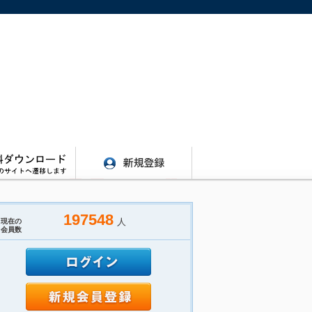
197548
人
現在の
会員数