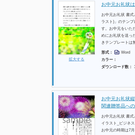
お中元お礼状は
お中元お礼状 書
ラスト)」のテン
す。お中元をいた
めにお礼状を送っ
きテンプレートは
形式：
Word
拡大する
カラー：
ダウンロード数：
お中元お礼状縦
関連贈答品への
お中元お礼状 書
イラスト_ビジネ
お中元の時期は7