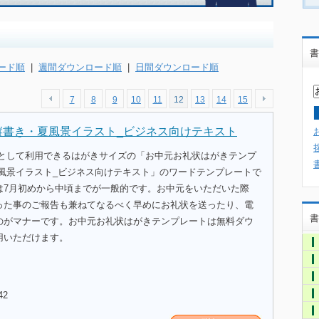
書
ード順
|
週間ダウンロード順
|
日間ダウンロード順
7
8
9
10
11
12
13
14
15
縦書き・夏風景イラスト_ビジネス向けテキスト
式として利用できるはがきサイズの「お中元お礼状はがきテンプ
夏風景イラスト_ビジネス向けテキスト」のワードテンプレートで
は7月初めから中頃までが一般的です。お中元をいただいた際
った事のご報告も兼ねてなるべく早めにお礼状を送ったり、電
書
のがマナーです。お中元お礼状はがきテンプレートは無料ダウ
用いただけます。
42