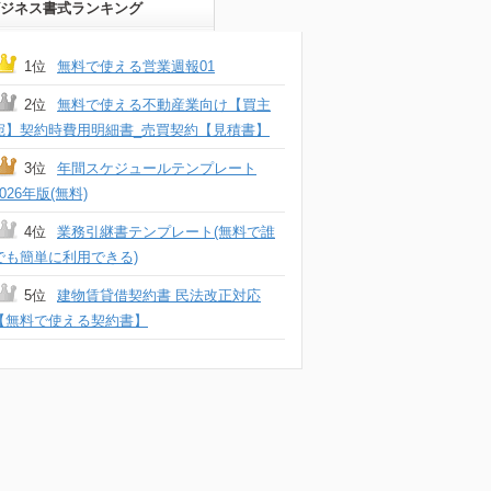
ジネス書式ランキング
1位
無料で使える営業週報01
2位
無料で使える不動産業向け【買主
宛】契約時費用明細書_売買契約【見積書】
3位
年間スケジュールテンプレート
2026年版(無料)
4位
業務引継書テンプレート(無料で誰
でも簡単に利用できる)
5位
建物賃貸借契約書 民法改正対応
【無料で使える契約書】