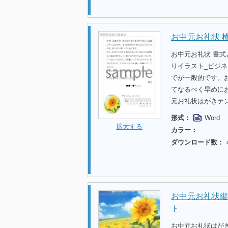
お中元お礼状 
お中元お礼状 書式
りイラスト_ビジ
でが一般的です。
てなるべく早めに
元お礼状はがきテ
形式：
Word
拡大する
カラー：
ダウンロード数：
お中元お礼状縦
ト
お中元お礼状はが