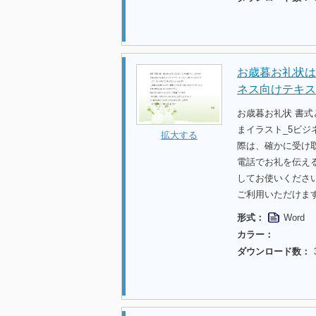
お歳暮お礼状は
ネス向けテキス
お歳暮お礼状 書
まイラスト_5ビ
拡大する
際は、確かに受け
電話でお礼を伝え
してお使いくださ
ご利用いただけま
形式：
Word
カラー：
ダウンロード数：