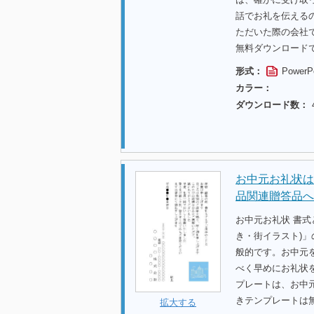
話でお礼を伝える
ただいた際の会社
無料ダウンロード
形式：
PowerP
カラー：
ダウンロード数：
お中元お礼状は
品関連贈答品へ
お中元お礼状 書
き・街イラスト)
般的です。お中元
べく早めにお礼状
プレートは、お中
きテンプレートは
拡大する