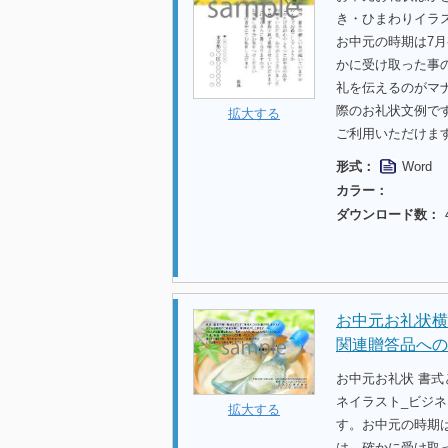
き・ひまわりイラ
お中元の時期は7
かに受け取った事
礼を伝えるのがマ
際のお礼状文例で
拡大する
ご利用いただけま
形式：
Word
カラー：
ダウンロード数：
お中元お礼状横
関連贈答品への
お中元お礼状 書
ネイラスト_ビジ
拡大する
す。お中元の時期
は、確かに受け取