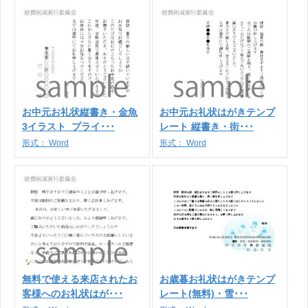
お中元お礼状縦書き・金魚
お中元お礼状はがきテンプ
3イラスト_プライ･･･
レート 縦書き・街･･･
形式：
Word
形式：
Word
無料で使える来店されたお
お歳暮お礼状はがきテンプ
客様へのお礼状はが･･･
レート(無料)・雪･･･