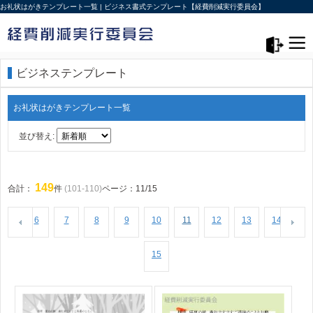
お礼状はがきテンプレート一覧 | ビジネス書式テンプレート【経費削減実行委員会】
メニュー>
ログアウト
ビジネステンプレート
お礼状はがきテンプレート一覧
並び替え:
149
合計：
件
(101-110)
ページ：11/15
6
7
8
9
10
11
12
13
14
15