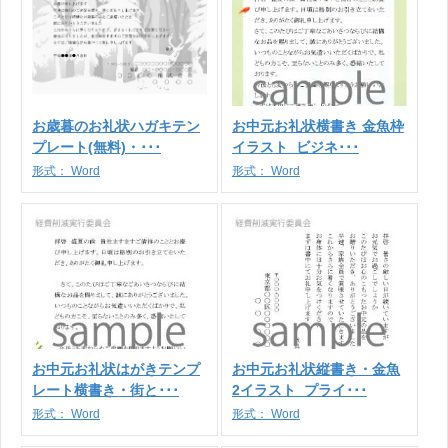
お歳暮のお礼状ハガキテン
お中元お礼状横書き 金魚枠
プレート(無料)・･･･
イラスト_ビジネ･･･
形式：
Word
形式：
Word
お中元お礼状はがきテンプ
お中元お礼状縦書き・金魚
レート横書き・街と･･･
2イラスト_プライ･･･
形式：
Word
形式：
Word