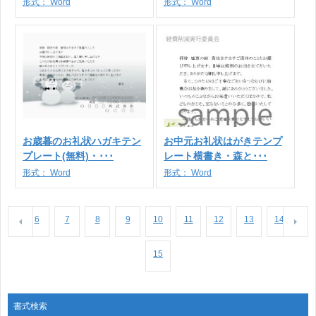
形式：
Word
形式：
Word
お歳暮のお礼状ハガキテン
お中元お礼状はがきテンプ
プレート(無料)・･･･
レート横書き・森と･･･
形式：
Word
形式：
Word
6
7
8
9
10
11
12
13
14
15
書式検索