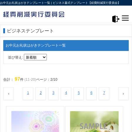
お中元お礼状はがきテンプレート一覧 | ビジネス書式テンプレート【経費削減実行委員会】
メニュー>
ログアウト
ビジネステンプレート
お中元お礼状はがきテンプレート一覧
並び替え:
97
合計：
件
(11-20)
ページ：2/10
1
2
3
4
5
6
7