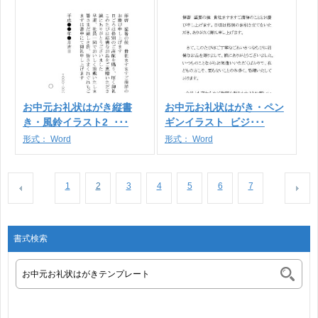
お中元お礼状はがき縦書
お中元お礼状はがき・ペン
き・風鈴イラスト2_･･･
ギンイラスト_ビジ･･･
形式：
Word
形式：
Word
1
2
3
4
5
6
7
書式検索