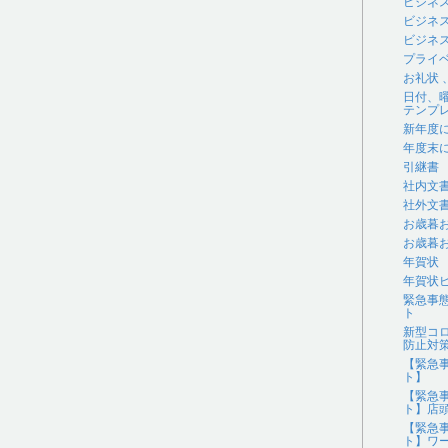
ビジネ
ビジネ
ビジネス
プライ
お礼状
日付、
テンプ
新年度
年度末
引継書
社内文
社外文
お歳暮
お歳暮
年賀状
年賀状
緊急事
ト
新型コ
防止対
【緊急
ト】
【緊急
ト】店
【緊急
ト】ワ