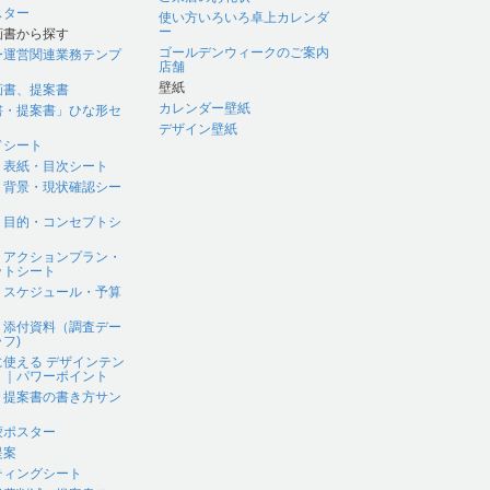
スター
使い方いろいろ卓上カレンダ
ー
画書から探す
ゴールデンウィークのご案内
ー運営関連業務テンプ
店舗
壁紙
画書、提案書
カレンダー壁紙
書・提案書」ひな形セ
デザイン壁紙
ドシート
｜表紙・目次シート
｜背景・現状確認シー
｜目的・コンセプトシ
｜アクションプラン・
ットシート
｜スケジュール・予算
｜添付資料（調査デー
フ)
に使える デザインテン
ト｜パワーポイント
、提案書の書き方サン
蒙ポスター
提案
ティングシート