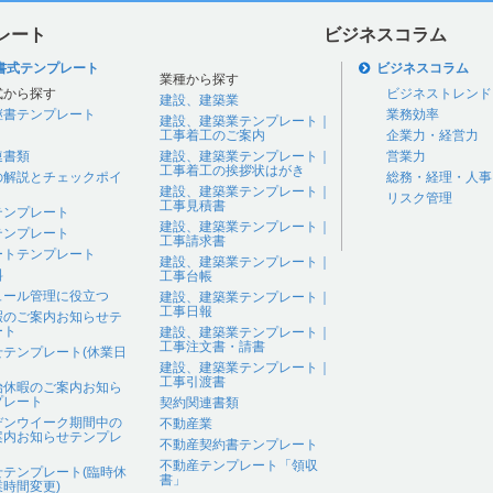
レート
ビジネスコラム
書式テンプレート
ビジネスコラム
業種から探す
式から探す
ビジネストレンド
建設、建築業
継書テンプレート
業務効率
建設、建築業テンプレート｜
工事着工のご案内
企業力・経営力
連書類
建設、建築業テンプレート｜
営業力
工事着工の挨拶状はがき
の解説とチェックポイ
総務・経理・人事
建設、建築業テンプレート｜
リスク管理
工事見積書
テンプレート
建設、建築業テンプレート｜
テンプレート
工事請求書
ートテンプレート
建設、建築業テンプレート｜
料
工事台帳
ュール管理に役立つ
建設、建築業テンプレート｜
工事日報
暇のご案内お知らせテ
ート
建設、建築業テンプレート｜
工事注文書・請書
せテンプレート(休業日
建設、建築業テンプレート｜
工事引渡書
始休暇のご案内お知ら
プレート
契約関連書類
デンウイーク期間中の
不動産業
案内お知らせテンプレ
不動産契約書テンプレート
不動産テンプレート「領収
せテンプレート(臨時休
書」
時間変更)