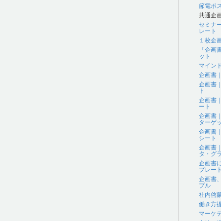
節電ポ
共通企
セミナ
レート
１枚企
「企画
ット
マイン
企画書
企画書
ト
企画書
ート
企画書
ターゲ
企画書
シート
企画書
タ・グラ
企画書
プレー
企画書
プル
社内啓
働き方
マーケ