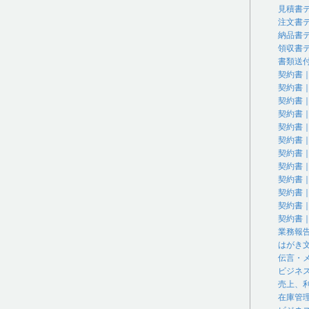
見積書
注文書
納品書
領収書
書類送
契約書
契約書
契約書
契約書
契約書
契約書
契約書
契約書
契約書
契約書
契約書
契約書
業務報
はがき
伝言・
ビジネ
売上、
在庫管