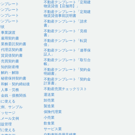
不動産テンプレート「定期建
テンプレート
物賃貸借【店舗用】」
テンプレート
不動産テンプレート「定期建
テンプレート
物賃貸借事前説明書
テンプレート
不動産テンプレート「請求
書」
付状
不動産テンプレート「見積
｜事業譲渡
書」
｜雇用契約書
不動産テンプレート「転貸
｜業務委託契約書
借」
｜代理店契約書
不動産テンプレート「連帯保
証人」
｜賃貸借契約書
不動産テンプレート「取引台
｜売買契約書
帳」
｜知的財産権
不動産テンプレート「契約金
｜解約・解除
明細書」
｜秘密保持契約書
不動産テンプレート「契約金
計算書」
｜和解・契約締結後
不動産売買チェックリスト
｜人事・労務
運送業
｜金銭・債務関係
卸売業
告に使える
製造業
文例、サンプル
保険代理業
メッセージ
小売業
スメール文例
飲食業
利益管理
サービス業
理に使える
自動車販売用見積書