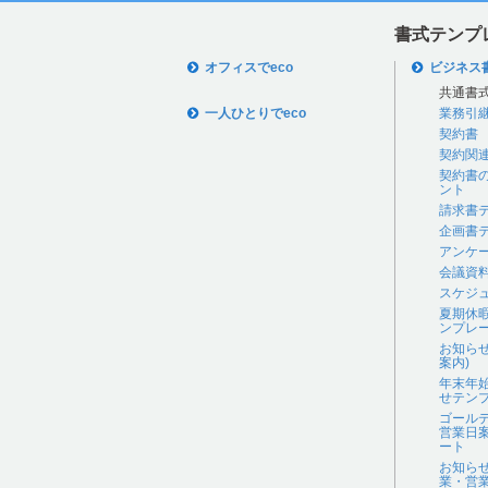
書式テンプ
オフィスでeco
ビジネス
共通書
一人ひとりでeco
業務引
契約書
契約関
契約書
ント
請求書
企画書
アンケ
会議資
スケジ
夏期休
ンプレ
お知ら
案内)
年末年
せテン
ゴール
営業日
ート
お知ら
業・営業