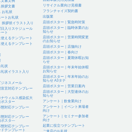
ス文書文例
リサイクル業向け見積書
ス挨拶文書
フランチャイズ契約書
 お礼状
出版業
ベートお礼状
店頭ポスター｜緊急時対策
 、挨拶状イラスト入り
店頭ポスター｜臨時休業のお
曜日入りスケジュール
知らせ
レート
店頭ポスター｜営業時間変更
に使えるテンプレート
のお知らせ
に使えるテンプレート
店頭ポスター｜店舗向け
店頭ポスター｜春向け
書
店頭ポスター｜夏期休暇お知
書
らせ
お礼状
店頭ポスター｜年末年始休暇
お知らせ
お礼状イラスト入り
店頭ポスター｜年末年始のお
知らせ A3タテ
ビジネスメール
店頭ポスター｜営業日案内
態宣言対応テンプレー
店頭ポスター｜大型連休のお
知らせ
ロナウィルス感染拡大
アンケート｜飲食業向け
策ポスター
アンケート｜イベント来場者
事態対応テンプレー
向け
アンケート｜セミナー参加者
事態対応テンプレー
向け
頭ポスタ―
起業に役立つテンプレート
事態対応テンプレー
ードテンプレート
ご来店のお礼状