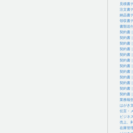
見積書
注文書
納品書
領収書
書類送
契約書
契約書
契約書
契約書
契約書
契約書
契約書
契約書
契約書
契約書
契約書
契約書
業務報
はがき
伝言・
ビジネ
売上、
在庫管