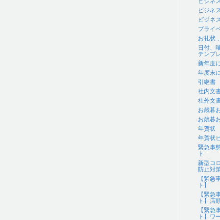
ビジネ
ビジネ
ビジネス
プライ
お礼状
日付、
テンプ
新年度
年度末
引継書
社内文
社外文
お歳暮
お歳暮
年賀状
年賀状
緊急事
ト
新型コ
防止対
【緊急
ト】
【緊急
ト】店
【緊急
ト】ワ