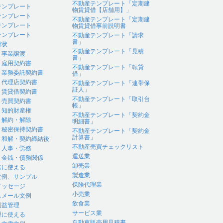
不動産テンプレート「定期建
テンプレート
物賃貸借【店舗用】」
テンプレート
不動産テンプレート「定期建
テンプレート
物賃貸借事前説明書
テンプレート
不動産テンプレート「請求
書」
付状
不動産テンプレート「見積
｜事業譲渡
書」
｜雇用契約書
不動産テンプレート「転貸
｜業務委託契約書
借」
｜代理店契約書
不動産テンプレート「連帯保
証人」
｜賃貸借契約書
不動産テンプレート「取引台
｜売買契約書
帳」
｜知的財産権
不動産テンプレート「契約金
｜解約・解除
明細書」
｜秘密保持契約書
不動産テンプレート「契約金
計算書」
｜和解・契約締結後
不動産売買チェックリスト
｜人事・労務
運送業
｜金銭・債務関係
卸売業
告に使える
製造業
文例、サンプル
保険代理業
メッセージ
小売業
スメール文例
飲食業
利益管理
サービス業
理に使える
自動車販売用見積書