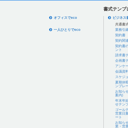
書式テンプ
オフィスでeco
ビジネス
共通書
一人ひとりでeco
業務引
契約書
契約関
契約書
ント
請求書
企画書
アンケ
会議資
スケジ
夏期休
ンプレ
お知ら
案内)
年末年
せテン
ゴール
営業日
ート
お知ら
業・営業