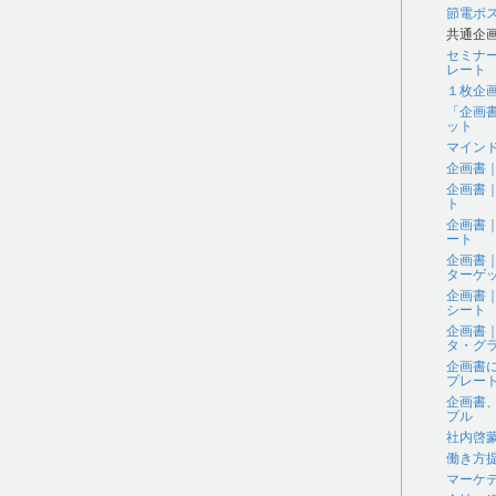
節電ポ
共通企
セミナ
レート
１枚企
「企画
ット
マイン
企画書
企画書
ト
企画書
ート
企画書
ターゲ
企画書
シート
企画書
タ・グラ
企画書
プレー
企画書
プル
社内啓
働き方
マーケ