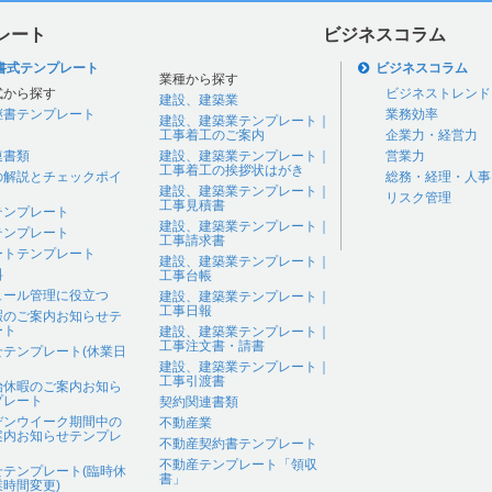
レート
ビジネスコラム
書式テンプレート
ビジネスコラム
業種から探す
式から探す
ビジネストレンド
建設、建築業
継書テンプレート
業務効率
建設、建築業テンプレート｜
工事着工のご案内
企業力・経営力
連書類
建設、建築業テンプレート｜
営業力
工事着工の挨拶状はがき
の解説とチェックポイ
総務・経理・人事
建設、建築業テンプレート｜
リスク管理
工事見積書
テンプレート
建設、建築業テンプレート｜
テンプレート
工事請求書
ートテンプレート
建設、建築業テンプレート｜
料
工事台帳
ュール管理に役立つ
建設、建築業テンプレート｜
工事日報
暇のご案内お知らせテ
ート
建設、建築業テンプレート｜
工事注文書・請書
せテンプレート(休業日
建設、建築業テンプレート｜
工事引渡書
始休暇のご案内お知ら
プレート
契約関連書類
デンウイーク期間中の
不動産業
案内お知らせテンプレ
不動産契約書テンプレート
不動産テンプレート「領収
せテンプレート(臨時休
書」
時間変更)