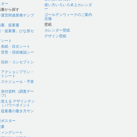
スター
使い方いろいろ卓上カレンダ
ー
画書から探す
ゴールデンウィークのご案内
ー運営関連業務テンプ
店舗
壁紙
画書、提案書
カレンダー壁紙
書・提案書」ひな形セ
デザイン壁紙
ドシート
｜表紙・目次シート
｜背景・現状確認シー
｜目的・コンセプトシ
｜アクションプラン・
ットシート
｜スケジュール・予算
｜添付資料（調査デー
フ)
に使える デザインテン
ト｜パワーポイント
、提案書の書き方サン
蒙ポスター
提案
ティングシート