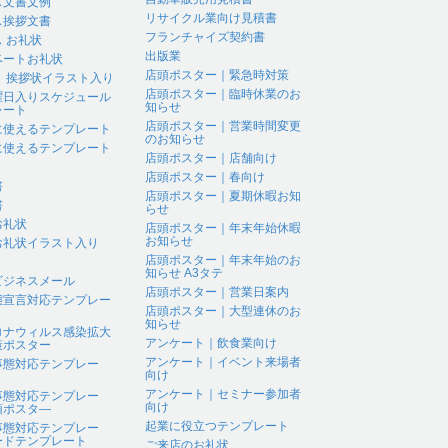
ス文書文例
リサイクル業向け見積書
ス挨拶文書
フランチャイズ契約書
 お礼状
出版業
ベートお礼状
店頭ポスター｜緊急時対策
 、挨拶状イラスト入り
店頭ポスター｜臨時休業のお
曜日入りスケジュール
知らせ
レート
店頭ポスター｜営業時間変更
に使えるテンプレート
のお知らせ
に使えるテンプレート
店頭ポスター｜店舗向け
店頭ポスター｜春向け
書
店頭ポスター｜夏期休暇お知
書
らせ
お礼状
店頭ポスター｜年末年始休暇
お知らせ
お礼状イラスト入り
店頭ポスター｜年末年始のお
知らせ A3タテ
ビジネスメール
店頭ポスター｜営業日案内
態宣言対応テンプレー
店頭ポスター｜大型連休のお
知らせ
ロナウィルス感染拡大
アンケート｜飲食業向け
策ポスター
アンケート｜イベント来場者
事態対応テンプレー
向け
アンケート｜セミナー参加者
事態対応テンプレー
向け
頭ポスタ―
起業に役立つテンプレート
事態対応テンプレー
ードテンプレート
ご来店のお礼状