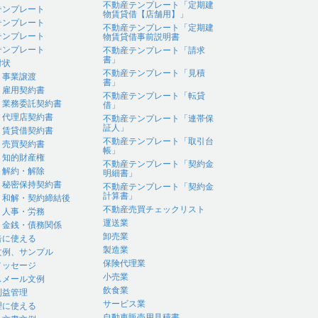
不動産テンプレート「定期建
テンプレート
物賃貸借【店舗用】」
テンプレート
不動産テンプレート「定期建
テンプレート
物賃貸借事前説明書
テンプレート
不動産テンプレート「請求
書」
付状
不動産テンプレート「見積
｜事業譲渡
書」
｜雇用契約書
不動産テンプレート「転貸
｜業務委託契約書
借」
｜代理店契約書
不動産テンプレート「連帯保
証人」
｜賃貸借契約書
不動産テンプレート「取引台
｜売買契約書
帳」
｜知的財産権
不動産テンプレート「契約金
｜解約・解除
明細書」
｜秘密保持契約書
不動産テンプレート「契約金
計算書」
｜和解・契約締結後
不動産売買チェックリスト
｜人事・労務
運送業
｜金銭・債務関係
卸売業
告に使える
製造業
文例、サンプル
保険代理業
メッセージ
小売業
スメール文例
飲食業
利益管理
サービス業
理に使える
自動車販売用見積書