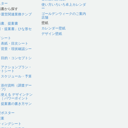
スター
使い方いろいろ卓上カレンダ
ー
画書から探す
ゴールデンウィークのご案内
ー運営関連業務テンプ
店舗
壁紙
画書、提案書
カレンダー壁紙
書・提案書」ひな形セ
デザイン壁紙
ドシート
｜表紙・目次シート
｜背景・現状確認シー
｜目的・コンセプトシ
｜アクションプラン・
ットシート
｜スケジュール・予算
｜添付資料（調査デー
フ)
に使える デザインテン
ト｜パワーポイント
、提案書の書き方サン
蒙ポスター
提案
ティングシート