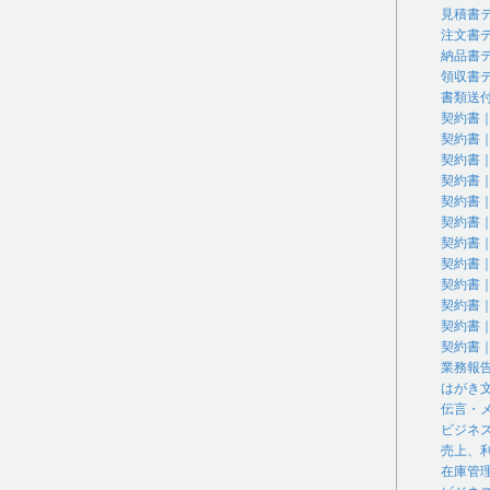
見積書
注文書
納品書
領収書
書類送
契約書
契約書
契約書
契約書
契約書
契約書
契約書
契約書
契約書
契約書
契約書
契約書
業務報
はがき
伝言・
ビジネ
売上、
在庫管