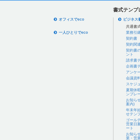
書式テンプ
オフィスでeco
ビジネス
共通書
一人ひとりでeco
業務引
契約書
契約関
契約書
ント
請求書
企画書
アンケ
会議資
スケジ
夏期休
ンプレ
お知ら
案内)
年末年
せテン
ゴール
営業日
ート
お知ら
業・営業