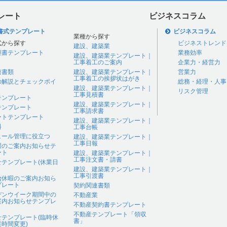
レート
ビジネスコラム
書式テンプレート
ビジネスコラム
業種から探す
式から探す
ビジネストレンド
建設、建築業
継書テンプレート
業務効率
建設、建築業テンプレート｜
工事着工のご案内
企業力・経営力
連書類
建設、建築業テンプレート｜
営業力
工事着工の挨拶状はがき
の解説とチェックポイ
総務・経理・人事
建設、建築業テンプレート｜
リスク管理
工事見積書
テンプレート
建設、建築業テンプレート｜
テンプレート
工事請求書
ートテンプレート
建設、建築業テンプレート｜
料
工事台帳
ュール管理に役立つ
建設、建築業テンプレート｜
工事日報
暇のご案内お知らせテ
ート
建設、建築業テンプレート｜
工事注文書・請書
せテンプレート(休業日
建設、建築業テンプレート｜
工事引渡書
始休暇のご案内お知ら
プレート
契約関連書類
デンウイーク期間中の
不動産業
案内お知らせテンプレ
不動産契約書テンプレート
不動産テンプレート「領収
せテンプレート(臨時休
書」
時間変更)