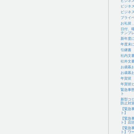
ビジネ
ビジネ
ビジネス
プライ
お礼状
日付、
テンプ
新年度
年度末
引継書
社内文
社外文
お歳暮
お歳暮
年賀状
年賀状
緊急事
ト
新型コ
防止対
【緊急
ト】
【緊急
ト】店
【緊急
ト】ワ