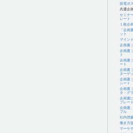
節電ポ
共通企
セミナ
レート
１枚企
「企画
ット
マイン
企画書
企画書
ト
企画書
ート
企画書
ターゲ
企画書
シート
企画書
タ・グラ
企画書
プレー
企画書
プル
社内啓
働き方
マーケ