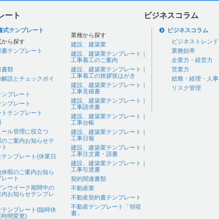
レート
ビジネスコラム
書式テンプレート
ビジネスコラム
業種から探す
式から探す
ビジネストレンド
建設、建築業
継書テンプレート
業務効率
建設、建築業テンプレート｜
工事着工のご案内
企業力・経営力
連書類
建設、建築業テンプレート｜
営業力
工事着工の挨拶状はがき
の解説とチェックポイ
総務・経理・人事
建設、建築業テンプレート｜
リスク管理
工事見積書
テンプレート
建設、建築業テンプレート｜
テンプレート
工事請求書
ートテンプレート
建設、建築業テンプレート｜
料
工事台帳
ュール管理に役立つ
建設、建築業テンプレート｜
工事日報
暇のご案内お知らせテ
ート
建設、建築業テンプレート｜
工事注文書・請書
せテンプレート(休業日
建設、建築業テンプレート｜
工事引渡書
始休暇のご案内お知ら
プレート
契約関連書類
デンウイーク期間中の
不動産業
案内お知らせテンプレ
不動産契約書テンプレート
不動産テンプレート「領収
せテンプレート(臨時休
書」
時間変更)