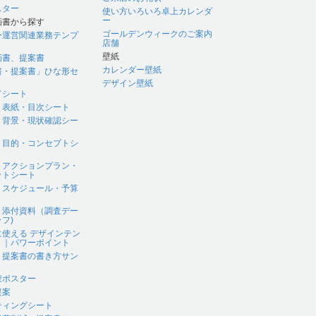
スター
使い方いろいろ卓上カレンダ
ー
画書から探す
ゴールデンウィークのご案内
ー運営関連業務テンプ
店舗
壁紙
画書、提案書
カレンダー壁紙
書・提案書」ひな形セ
デザイン壁紙
ドシート
｜表紙・目次シート
｜背景・現状確認シー
｜目的・コンセプトシ
｜アクションプラン・
ットシート
｜スケジュール・予算
｜添付資料（調査デー
フ)
に使える デザインテン
ト｜パワーポイント
、提案書の書き方サン
蒙ポスター
提案
ティングシート