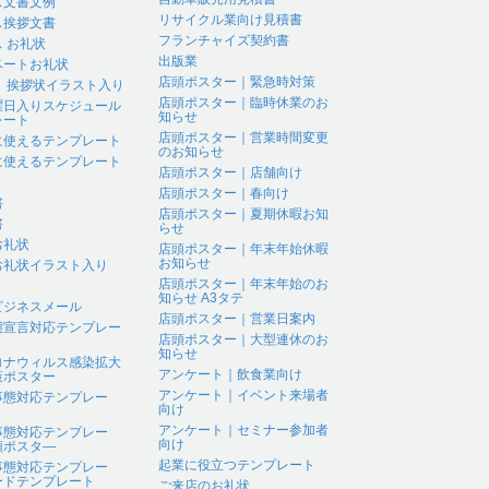
ス文書文例
リサイクル業向け見積書
ス挨拶文書
フランチャイズ契約書
 お礼状
出版業
ベートお礼状
店頭ポスター｜緊急時対策
 、挨拶状イラスト入り
店頭ポスター｜臨時休業のお
曜日入りスケジュール
知らせ
レート
店頭ポスター｜営業時間変更
に使えるテンプレート
のお知らせ
に使えるテンプレート
店頭ポスター｜店舗向け
店頭ポスター｜春向け
書
店頭ポスター｜夏期休暇お知
書
らせ
お礼状
店頭ポスター｜年末年始休暇
お知らせ
お礼状イラスト入り
店頭ポスター｜年末年始のお
知らせ A3タテ
ビジネスメール
店頭ポスター｜営業日案内
態宣言対応テンプレー
店頭ポスター｜大型連休のお
知らせ
ロナウィルス感染拡大
アンケート｜飲食業向け
策ポスター
アンケート｜イベント来場者
事態対応テンプレー
向け
アンケート｜セミナー参加者
事態対応テンプレー
向け
頭ポスタ―
起業に役立つテンプレート
事態対応テンプレー
ードテンプレート
ご来店のお礼状