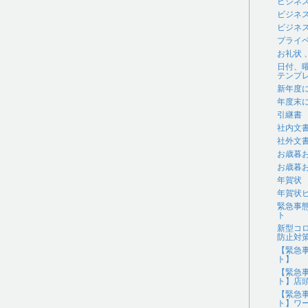
ビジネ
ビジネ
ビジネス
プライ
お礼状
日付、
テンプ
新年度
年度末
引継書
社内文
社外文
お歳暮
お歳暮
年賀状
年賀状
緊急事
ト
新型コ
防止対
【緊急
ト】
【緊急
ト】店
【緊急
ト】ワ