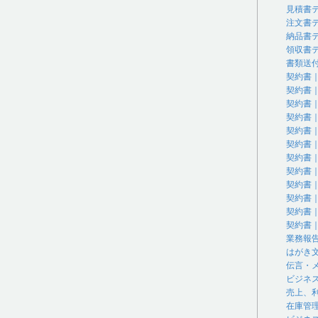
見積書
注文書
納品書
領収書
書類送
契約書
契約書
契約書
契約書
契約書
契約書
契約書
契約書
契約書
契約書
契約書
契約書
業務報
はがき
伝言・
ビジネ
売上、
在庫管