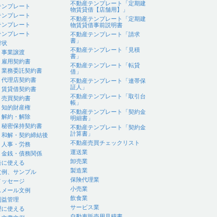
不動産テンプレート「定期建
テンプレート
物賃貸借【店舗用】」
テンプレート
不動産テンプレート「定期建
テンプレート
物賃貸借事前説明書
テンプレート
不動産テンプレート「請求
書」
付状
不動産テンプレート「見積
｜事業譲渡
書」
｜雇用契約書
不動産テンプレート「転貸
｜業務委託契約書
借」
｜代理店契約書
不動産テンプレート「連帯保
証人」
｜賃貸借契約書
不動産テンプレート「取引台
｜売買契約書
帳」
｜知的財産権
不動産テンプレート「契約金
｜解約・解除
明細書」
｜秘密保持契約書
不動産テンプレート「契約金
計算書」
｜和解・契約締結後
不動産売買チェックリスト
｜人事・労務
運送業
｜金銭・債務関係
卸売業
告に使える
製造業
文例、サンプル
保険代理業
メッセージ
小売業
スメール文例
飲食業
利益管理
サービス業
理に使える
自動車販売用見積書