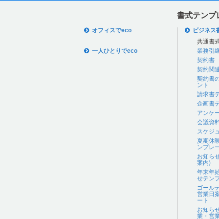
書式テンプ
オフィスでeco
ビジネス
共通書
一人ひとりでeco
業務引
契約書
契約関
契約書
ント
請求書
企画書
アンケ
会議資
スケジ
夏期休
ンプレ
お知ら
案内)
年末年
せテン
ゴール
営業日
ート
お知ら
業・営業