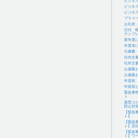
ビジネ
ビジネ
ビジネス
プライ
お礼状
日付、
テンプ
新年度
年度末
引継書
社内文
社外文
お歳暮
お歳暮
年賀状
年賀状
緊急事
ト
新型コ
防止対
【緊急
ト】
【緊急
ト】店
【緊急
ト】ワ