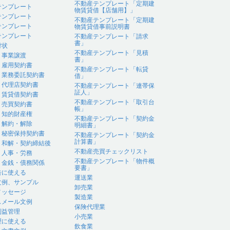
不動産テンプレート「定期建
テンプレート
物賃貸借【店舗用】」
テンプレート
不動産テンプレート「定期建
テンプレート
物賃貸借事前説明書
テンプレート
不動産テンプレート「請求
書」
付状
不動産テンプレート「見積
｜事業譲渡
書」
｜雇用契約書
不動産テンプレート「転貸
｜業務委託契約書
借」
｜代理店契約書
不動産テンプレート「連帯保
証人」
｜賃貸借契約書
不動産テンプレート「取引台
｜売買契約書
帳」
｜知的財産権
不動産テンプレート「契約金
｜解約・解除
明細書」
｜秘密保持契約書
不動産テンプレート「契約金
計算書」
｜和解・契約締結後
不動産売買チェックリスト
｜人事・労務
不動産テンプレート「物件概
｜金銭・債務関係
要書」
告に使える
運送業
文例、サンプル
卸売業
メッセージ
製造業
スメール文例
保険代理業
利益管理
小売業
理に使える
飲食業