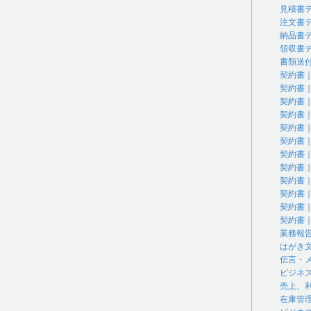
見積書
注文書
納品書
領収書
書類送
契約書
契約書
契約書
契約書
契約書
契約書
契約書
契約書
契約書
契約書
契約書
契約書
業務報
はがき
伝言・
ビジネ
売上、
在庫管