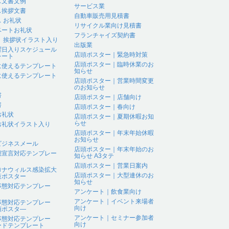
ス文書文例
サービス業
ス挨拶文書
自動車販売用見積書
 お礼状
リサイクル業向け見積書
ベートお礼状
フランチャイズ契約書
 、挨拶状イラスト入り
出版業
曜日入りスケジュール
店頭ポスター｜緊急時対策
レート
店頭ポスター｜臨時休業のお
に使えるテンプレート
知らせ
に使えるテンプレート
店頭ポスター｜営業時間変更
のお知らせ
書
店頭ポスター｜店舗向け
書
店頭ポスター｜春向け
お礼状
店頭ポスター｜夏期休暇お知
らせ
お礼状イラスト入り
店頭ポスター｜年末年始休暇
お知らせ
ビジネスメール
店頭ポスター｜年末年始のお
態宣言対応テンプレー
知らせ A3タテ
店頭ポスター｜営業日案内
ロナウィルス感染拡大
店頭ポスター｜大型連休のお
策ポスター
知らせ
事態対応テンプレー
アンケート｜飲食業向け
アンケート｜イベント来場者
事態対応テンプレー
向け
頭ポスタ―
アンケート｜セミナー参加者
事態対応テンプレー
向け
ードテンプレート