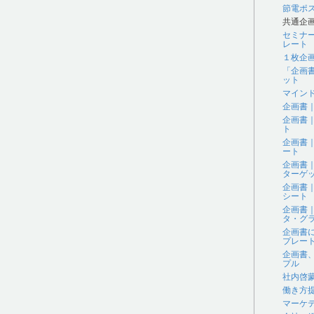
節電ポ
共通企
セミナ
レート
１枚企
「企画
ット
マイン
企画書
企画書
ト
企画書
ート
企画書
ターゲ
企画書
シート
企画書
タ・グラ
企画書
プレー
企画書
プル
社内啓
働き方
マーケ