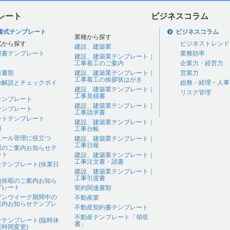
レート
ビジネスコラム
書式テンプレート
ビジネスコラム
業種から探す
式から探す
ビジネストレンド
建設、建築業
継書テンプレート
業務効率
建設、建築業テンプレート｜
工事着工のご案内
企業力・経営力
連書類
建設、建築業テンプレート｜
営業力
工事着工の挨拶状はがき
の解説とチェックポイ
総務・経理・人事
建設、建築業テンプレート｜
リスク管理
工事見積書
テンプレート
建設、建築業テンプレート｜
テンプレート
工事請求書
ートテンプレート
建設、建築業テンプレート｜
料
工事台帳
ュール管理に役立つ
建設、建築業テンプレート｜
工事日報
暇のご案内お知らせテ
ート
建設、建築業テンプレート｜
工事注文書・請書
せテンプレート(休業日
建設、建築業テンプレート｜
工事引渡書
始休暇のご案内お知ら
プレート
契約関連書類
デンウイーク期間中の
不動産業
案内お知らせテンプレ
不動産契約書テンプレート
不動産テンプレート「領収
せテンプレート(臨時休
書」
時間変更)