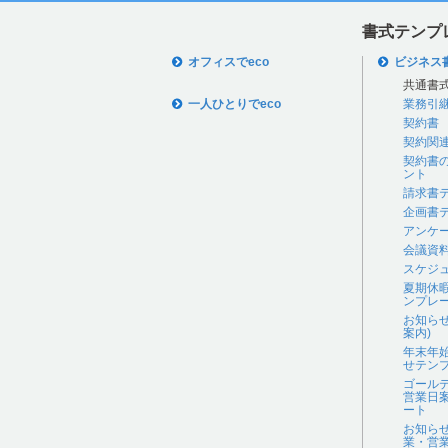
書式テンプ
オフィスでeco
ビジネス
共通書
一人ひとりでeco
業務引
契約書
契約関
契約書
ント
請求書
企画書
アンケ
会議資
スケジ
夏期休
ンプレ
お知ら
案内)
年末年
せテン
ゴール
営業日
ート
お知ら
業・営業