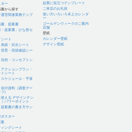
起業に役立つテンプレート
スター
ご来店のお礼状
画書から探す
使い方いろいろ卓上カレンダ
ー運営関連業務テンプ
ー
ゴールデンウィークのご案内
画書、提案書
店舗
書・提案書」ひな形セ
壁紙
カレンダー壁紙
ドシート
デザイン壁紙
｜表紙・目次シート
｜背景・現状確認シー
｜目的・コンセプトシ
｜アクションプラン・
ットシート
｜スケジュール・予算
｜添付資料（調査デー
フ)
に使える デザインテン
ト｜パワーポイント
、提案書の書き方サン
蒙ポスター
提案
ティングシート