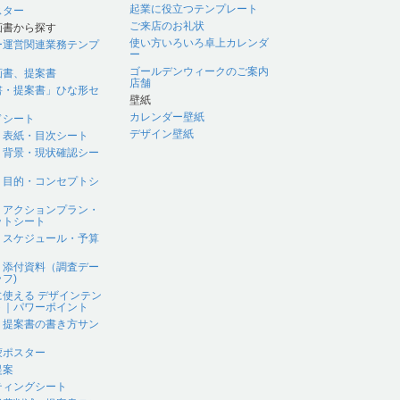
起業に役立つテンプレート
スター
ご来店のお礼状
画書から探す
使い方いろいろ卓上カレンダ
ー運営関連業務テンプ
ー
ゴールデンウィークのご案内
画書、提案書
店舗
書・提案書」ひな形セ
壁紙
カレンダー壁紙
ドシート
デザイン壁紙
｜表紙・目次シート
｜背景・現状確認シー
｜目的・コンセプトシ
｜アクションプラン・
ットシート
｜スケジュール・予算
｜添付資料（調査デー
フ)
に使える デザインテン
ト｜パワーポイント
、提案書の書き方サン
蒙ポスター
提案
ティングシート