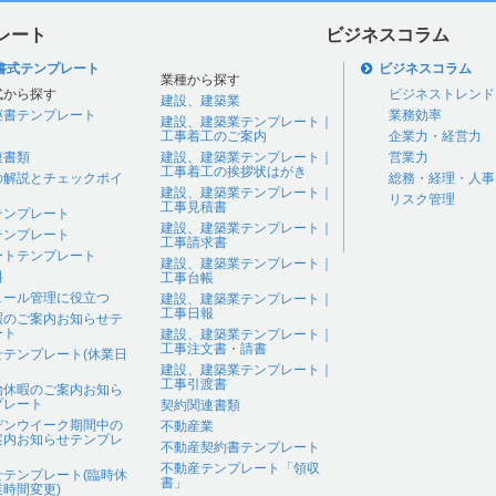
レート
ビジネスコラム
書式テンプレート
ビジネスコラム
業種から探す
式から探す
ビジネストレンド
建設、建築業
継書テンプレート
業務効率
建設、建築業テンプレート｜
工事着工のご案内
企業力・経営力
連書類
建設、建築業テンプレート｜
営業力
工事着工の挨拶状はがき
の解説とチェックポイ
総務・経理・人事
建設、建築業テンプレート｜
リスク管理
工事見積書
テンプレート
建設、建築業テンプレート｜
テンプレート
工事請求書
ートテンプレート
建設、建築業テンプレート｜
料
工事台帳
ュール管理に役立つ
建設、建築業テンプレート｜
工事日報
暇のご案内お知らせテ
ート
建設、建築業テンプレート｜
工事注文書・請書
せテンプレート(休業日
建設、建築業テンプレート｜
工事引渡書
始休暇のご案内お知ら
プレート
契約関連書類
デンウイーク期間中の
不動産業
案内お知らせテンプレ
不動産契約書テンプレート
不動産テンプレート「領収
せテンプレート(臨時休
書」
時間変更)