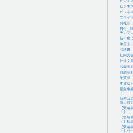
ビジネ
ビジネ
ビジネス
プライ
お礼状
日付、
テンプ
新年度
年度末
引継書
社内文
社外文
お歳暮
お歳暮
年賀状
年賀状
緊急事
ト
新型コ
防止対
【緊急
ト】
【緊急
ト】店
【緊急
ト】ワ