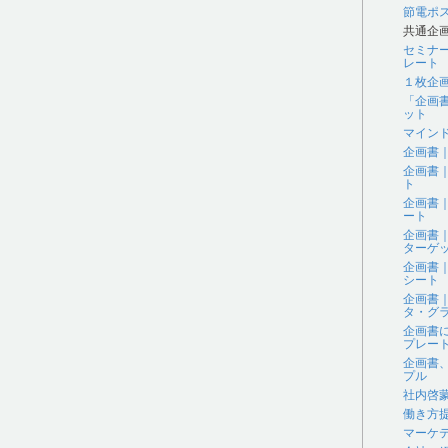
節電ポ
共通企
セミナ
レート
１枚企
「企画
ット
マイン
企画書
企画書
ト
企画書
ート
企画書
ターゲ
企画書
シート
企画書
タ・グラ
企画書
プレー
企画書
プル
社内啓
働き方
マーケ