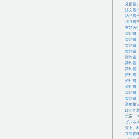
見積書
注文書
納品書
領収書
書類送
契約書
契約書
契約書
契約書
契約書
契約書
契約書
契約書
契約書
契約書
契約書
契約書
業務報
はがき
伝言・
ビジネ
売上、
在庫管