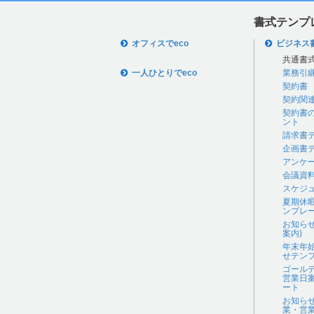
書式テンプ
オフィスでeco
ビジネス
共通書
一人ひとりでeco
業務引
契約書
契約関
契約書
ント
請求書
企画書
アンケ
会議資
スケジ
夏期休
ンプレ
お知ら
案内)
年末年
せテン
ゴール
営業日
ート
お知ら
業・営業