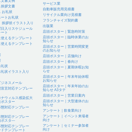
ス文書文例
サービス業
ス挨拶文書
自動車販売用見積書
 お礼状
リサイクル業向け見積書
ベートお礼状
フランチャイズ契約書
 、挨拶状イラスト入り
出版業
曜日入りスケジュール
店頭ポスター｜緊急時対策
レート
店頭ポスター｜臨時休業のお
に使えるテンプレート
知らせ
に使えるテンプレート
店頭ポスター｜営業時間変更
のお知らせ
書
店頭ポスター｜店舗向け
書
店頭ポスター｜春向け
お礼状
店頭ポスター｜夏期休暇お知
らせ
お礼状イラスト入り
店頭ポスター｜年末年始休暇
お知らせ
ビジネスメール
店頭ポスター｜年末年始のお
態宣言対応テンプレー
知らせ A3タテ
店頭ポスター｜営業日案内
ロナウィルス感染拡大
店頭ポスター｜大型連休のお
策ポスター
知らせ
事態対応テンプレー
アンケート｜飲食業向け
アンケート｜イベント来場者
事態対応テンプレー
向け
頭ポスタ―
アンケート｜セミナー参加者
事態対応テンプレー
向け
ードテンプレート