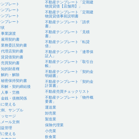
不動産テンプレート「定期建
テンプレート
物賃貸借【店舗用】」
テンプレート
不動産テンプレート「定期建
テンプレート
物賃貸借事前説明書
テンプレート
不動産テンプレート「請求
書」
付状
不動産テンプレート「見積
｜事業譲渡
書」
｜雇用契約書
不動産テンプレート「転貸
｜業務委託契約書
借」
｜代理店契約書
不動産テンプレート「連帯保
証人」
｜賃貸借契約書
不動産テンプレート「取引台
｜売買契約書
帳」
｜知的財産権
不動産テンプレート「契約金
｜解約・解除
明細書」
｜秘密保持契約書
不動産テンプレート「契約金
計算書」
｜和解・契約締結後
不動産売買チェックリスト
｜人事・労務
不動産テンプレート「物件概
｜金銭・債務関係
要書」
告に使える
運送業
文例、サンプル
卸売業
メッセージ
製造業
スメール文例
保険代理業
利益管理
小売業
理に使える
飲食業